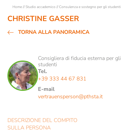
Lezioni
Home
//
Studio accademico
//
Consulenza e sostegno per gli studenti
Studenti
CHRISTINE GASSER
Consulenza e sostegno per gli studenti
TORNA ALLA PANORAMICA
Studenti ospiti
Semestre esterno a Bressanone
Consigliera di fiducia esterna per gli
Formazione
studenti
Tel.
+39 333 44 67 831
Ricerca
E-mail
vertrauensperson@
pthsta.
it
REGISTRAZIONE ALLA NEWSLETTER
DESCRIZIONE DEL COMPITO
SULLA PERSONA
Titolo