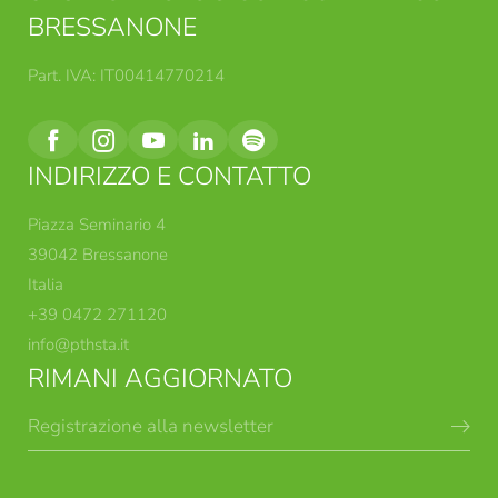
BRESSANONE
Part. IVA: IT00414770214
INDIRIZZO E CONTATTO
Piazza Seminario 4
39042 Bressanone
Italia
+39 0472 271120
info@
pthsta.
it
RIMANI AGGIORNATO
Registrazione alla newsletter