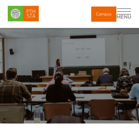
Campus
MENU
DE
IT
EN
Chi siamo
Studio accademico
Indirizzi di studio
Insegnante di religione: più di un semplice job
Immatricolazione e iscrizione