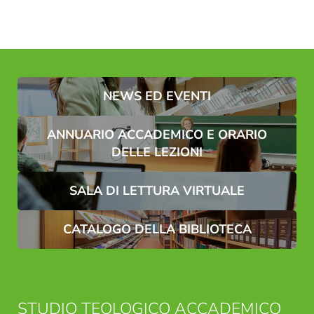
Famiglia
Signor
Signora
Nome*
Cognome*
NEWS ED EVENTI
E-mail*
ANNUARIO ACCADEMICO E ORARIO
DELLE LEZIONI
Consenso marketing*
SALA DI LETTURA VIRTUALE
*campi obbligatori
Invia
CATALOGO DELLA BIBLIOTECA
STUDIO TEOLOGICO ACCADEMICO