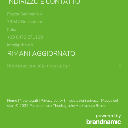
INDIRIZZO E CONTATTO
Piazza Seminario 4
39042 Bressanone
Italia
+39 0472 271120
info@
pthsta.
it
RIMANI AGGIORNATO
Registrazione alla newsletter
CORSI TEOLOGICI
INDIRIZZI DI STUDIO
BRISSINESI
Home
|
Note legali
|
Privacy policy
|
Impostazioni privacy
|
Mappa del
sito
|
© 2026 Philosophisch-Theologische Hochschule Brixen
FORMAZIONE TEOLOGICA-
USG ETICA APPLICATA
PASTORALE