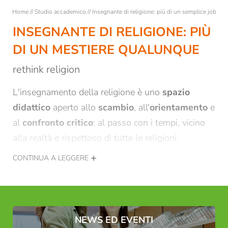
Lezioni
Home
//
Studio accademico
//
Insegnante di religione: più di un semplice job
Studenti
INSEGNANTE DI RELIGIONE: PIÙ
Consulenza e sostegno per gli studenti
DI UN MESTIERE QUALUNQUE
Studenti ospiti
rethink religion
Semestre esterno a Bressanone
L'insegnamento della religione è uno
spazio
didattico
aperto allo
scambio
, all'
orientamento
e
Formazione
al
confronto critico
: al passo con i tempi, vicino
alla realtà e rispettoso di tutte le religioni.
Ricerca
L'insegnamento della religione non è
REGISTRAZIONE ALLA NEWSLETTER
CONTINUA A LEGGERE
un'impaginazione di dogmi, né proselitismo, né
lezione frontale.
Titolo
Famiglia
Signor
Signora
Ma davvero?!
Per saperne di più:
rethink religion
NEWS ED EVENTI
(pagina web in lingua tedesca)!