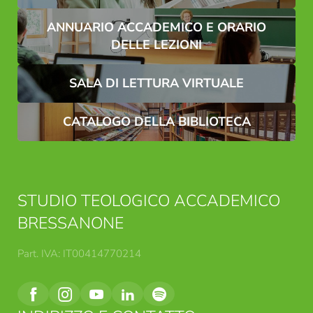
Nome*
Cognome*
Un'iniziativa dello STA Bressanone, delle Facoltà
ANNUARIO ACCADEMICO E ORARIO
DELLE LEZIONI
di Teologia Cattolica dell'Università di Innsbruck e
E-mail*
dell'Università di Salisburgo, della KPH Edith Stein
SALA DI LETTURA VIRTUALE
e delle diocesi di Bolzano-Bressanone, Innsbruck,
Consenso marketing*
Feldkirch e Salisburgo.
CATALOGO DELLA BIBLIOTECA
*campi obbligatori
Invia
STUDIO TEOLOGICO ACCADEMICO
BRESSANONE
Part. IVA: IT00414770214