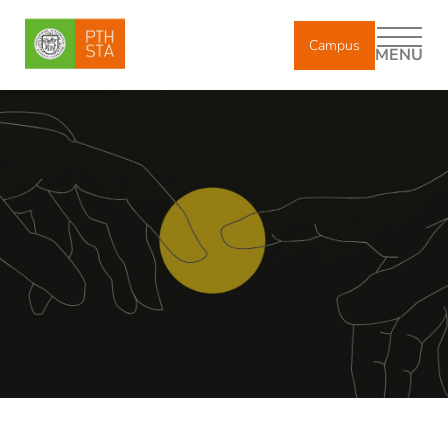
Campus
MENU
DE
IT
Chi siamo
Studio accademico
Indirizzi di studio
Insegnante di religione: più di un semplice job
Immatricolazione e iscrizione