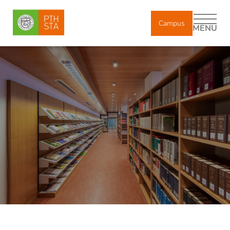
Campus
MENU
DE
IT
EN
Chi siamo
Studio accademico
Formazione
Ricerca