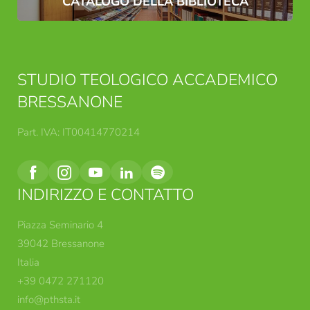
CATALOGO DELLA BIBLIOTECA
STUDIO TEOLOGICO ACCADEMICO
BRESSANONE
Part. IVA: IT00414770214
INDIRIZZO E CONTATTO
Piazza Seminario 4
39042 Bressanone
Italia
+39 0472 271120
info@
pthsta.
it