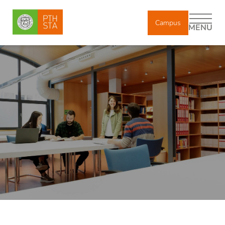
Campus
MENU
DE
IT
EN
Chi siamo
Studio accademico
Indirizzi di studio
Insegnante di religione: più di un semplice job
Immatricolazione e iscrizione