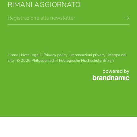
RIMANI AGGIORNATO
Registrazione alla newsletter
CORSI TEOLOGICI
INDIRIZZI DI STUDIO
BRISSINESI
Home
|
Note legali
|
Privacy policy
|
Impostazioni privacy
|
Mappa del
sito
|
© 2026 Philosophisch-Theologische Hochschule Brixen
FORMAZIONE TEOLOGICA-
USG ETICA APPLICATA
PASTORALE