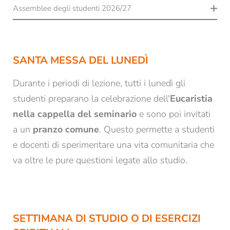
Collegio dello STA
: Nadine Henn, Kathrin
Assemblee degli studenti 2026/27
Mayr, Rohith Oddipalli
Lunedì, 30.11.2026
Consiglio di biblioteca
: Manuela Fischnaller,
Lunedì, 26.04.2027
Paul Kronbichler
SANTA MESSA DEL LUNEDÌ
Commissione di studio
: Manuela Fischnaller
Consiglio di amministrazione
: Ivan Wegleiter
Durante i periodi di lezione, tutti i lunedì gli
studenti preparano la celebrazione dell'
Eucaristia
Contatto:
nome.cognome@pthsta.it
nella cappella del seminario
e sono poi invitati
a un
pranzo comune
. Questo permette a studenti
e docenti di sperimentare una vita comunitaria che
va oltre le pure questioni legate allo studio.
SETTIMANA DI STUDIO O DI ESERCIZI
REGISTRAZIONE ALLA NEWSLETTER