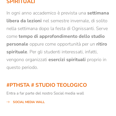
SPIRITUALI
In ogni anno accademico è prevista una
settimana
Titolo
libera da lezioni
nel semestre invernale, di solito
Famiglia
Signor
Signora
nella settimana dopo la festa di Ognissanti. Serve
come
tempo di approfondimento dello studio
Nome*
Cognome*
personale
oppure come opportunità per un
ritiro
spirituale
. Per gli studenti interessati, infatti,
E-mail*
vengono organizzati
esercizi spirituali
proprio in
questo periodo.
Consenso marketing*
#PTHSTA # STUDIO TEOLOGICO
*campi obbligatori
Entra a far parte del nostro Social media wall
Invia
SOCIAL MEDIA WALL