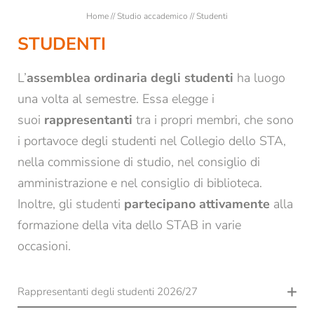
Lezioni
Home
//
Studio accademico
//
Studenti
Studenti
STUDENTI
Consulenza e sostegno per gli studenti
L’
assemblea ordinaria degli studenti
ha luogo
Studenti ospiti
una volta al semestre. Essa elegge i
Semestre esterno a Bressanone
suoi
rappresentanti
tra i propri membri, che sono
i portavoce degli studenti nel Collegio dello STA,
Formazione
nella commissione di studio, nel consiglio di
amministrazione e nel consiglio di biblioteca.
Ricerca
Inoltre, gli studenti
partecipano attivamente
alla
formazione della vita dello STAB in varie
occasioni.
Rappresentanti degli studenti 2026/27