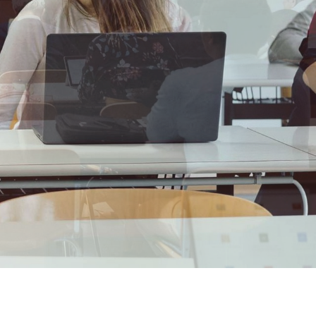
FORSCHUNG
Brixner Theologisches Jahrbuch
n Bozen
Institut De Pace Fidei
Allianz für Nachhaltigkeit
Climate, Plastics and Sustainability
Euregio-Projekt „Resilient Beliefs”
Grundlagen der institutionellen Resilienz
Empirische Werte- und Religionsforschung
g