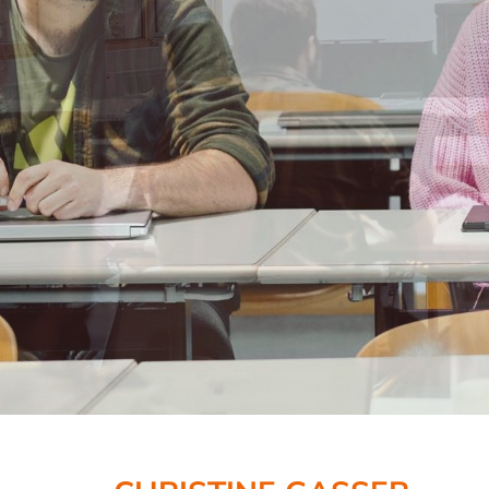
ÜBER UNS
STUDIU
Professorinnen/Professoren
Studienrichtung
Lehr- und Forschungsbeauftragte
Religionslehrer:i
Mitarbeiterinnen/Mitarbeiter
Immatrikulation 
Absolventinnen/Absolventen
Vorlesungen
Geschichte
Studierende
Bibliothek
Ansprechperson
Räumlichkeiten mieten
Gasthörerinnen/
Kontakt & Öffnungszeiten
Ein Semester in 
Alle News und Termine