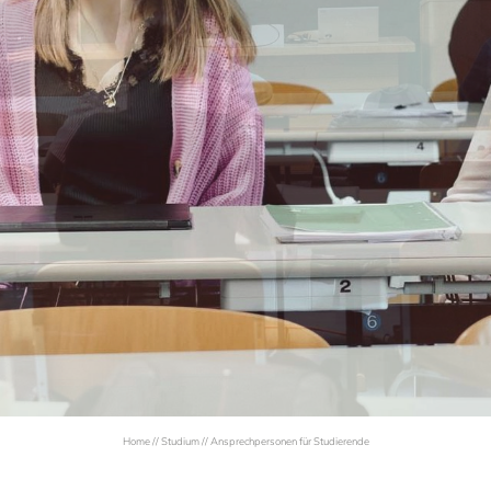
M
WEITERBILDUNG
en
Brixner Theologische Kurse
n: Mehr als nur ein Job
Institut für theologische Studien ISR i
NEWSLETTERANMELDUNG
& Inskription
USG Angewandte Ethik
Zertifikatslehrgang Ars Sacra
Theologie und Philosophie im Kontext
Anrede
en für Studierende
Brixner Philosophietage
Familie
Herr
Frau
Gasthörer
Studium Generale 2025/26
Home
//
Studium
//
Ansprechpersonen für Studierende
Brixen
Pastorale und theologische Fortbildun
Vorname*
Nachname*
Studientage