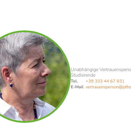
Angebote für Schulen
E-Mail*
Einwilligung Marketing*
*Pflichtfelder
Anfragen
Unabhängige Vertrauenspers
Studierende
Tel.
+39 333 44 67 831
E-Mail
vertrauensperson@
pths