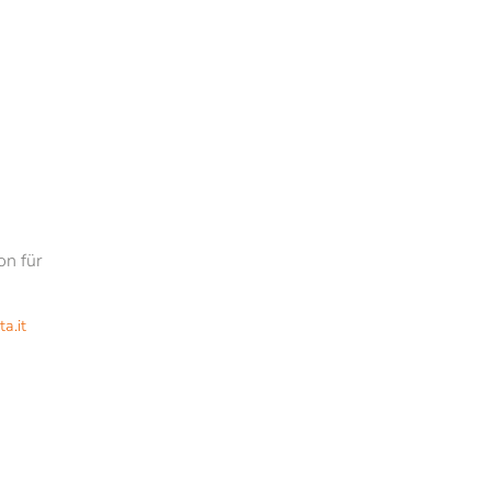
on für
ta.
it