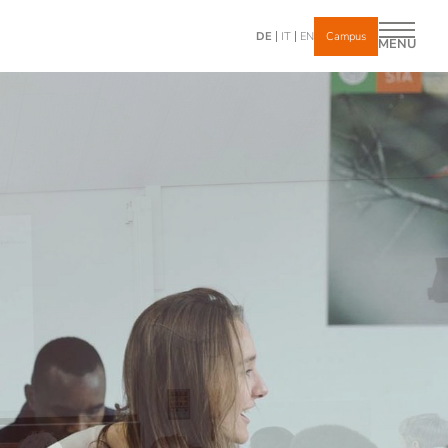
DE
IT
EN
Campus
MENÜ