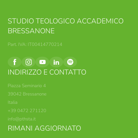
STUDIO TEOLOGICO ACCADEMICO
BRESSANONE
Part. IVA: IT00414770214
INDIRIZZO E CONTATTO
Piazza Seminario 4
39042 Bressanone
Italia
+39 0472 271120
info@
pthsta.
it
RIMANI AGGIORNATO