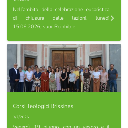
Nell’ambito della celebrazione eucaristica
di chiusura delle lezioni, lunedì
15.06.2026, suor Reinhilde…
REGISTRAZIONE ALLA NEWSLETTER
Titolo
Famiglia
Signor
Signora
Nome*
Cognome*
Corsi Teologici Brissinesi
3/7/2026
E-mail*
Venerdì, 19 giugno, con un vespro e il