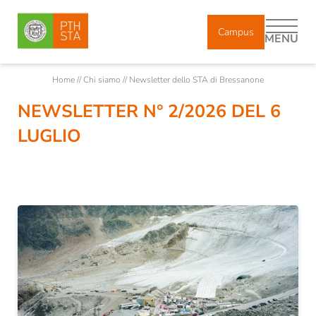
Campus
MENU
Home
//
Chi siamo
//
Newsletter dello STA di Bressanone
NEWSLETTER N° 2/2026 DEL 6
DE
IT
LUGLIO
Chi siamo
Corpo docente
Docenti incaricati e ricercatori
Collaboratori
Diplomati
Storia