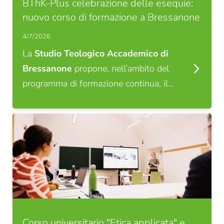
BThK-Plus celebrazione delle esequie:
nuovo corso di formazione a Bressanone
4/7/2026
La
Studio Teologico Accademico di
Bressanone
propone, nell’ambito del
programma di formazione continua, il…
Corso universitario "Etica applicata" e