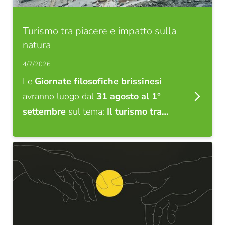
Biblioteca
Affitto locali e aule
Turismo tra piacere e impatto sulla
natura
Contatti e orari di apertura
Tutte le news e gli eventi
4/7/2026
Le
Giornate filosofiche brissinesi
Newsletter dello STA di Bressanone
avranno luogo dal
31 agosto al 1°
Studio accademico
settembre
sul tema:
Il turismo tra…
Formazione
Ricerca