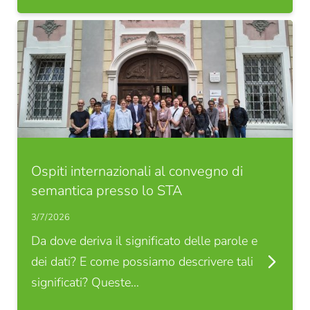
Ospiti internazionali al convegno di
semantica presso lo STA
3/7/2026
Da dove deriva il significato delle parole e
dei dati? E come possiamo descrivere tali
significati? Queste…