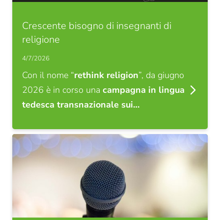
Crescente bisogno di insegnanti di
religione
4/7/2026
Con il nome “
rethink religion
”, da giugno
2026 è in corso una
campagna in lingua
tedesca transnazionale sui…