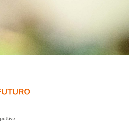
RICERCA
Annuario Teologico Bressanone
no
Istituto De Pace Fidei
Alleanza per la sostenibilità
Climate, Plastics and Sustainability
 FUTURO
Progetto Euregio “Resilient Beliefs”
Fondamenti della resilienza istituzionale
Ricerca empirica su valori e religione
pettive