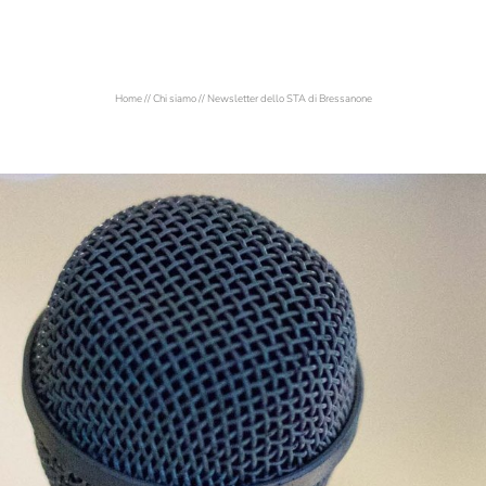
Home
//
Chi siamo
//
Newsletter dello STA di Bressanone