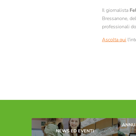
Tutte le news e gli eventi
Newsletter dello STA di Bressanone
Il giornalista
Fe
Bressanone, dell
professionali do
Ascolta qui
l'int
ANNUA
NEWS ED EVENTI