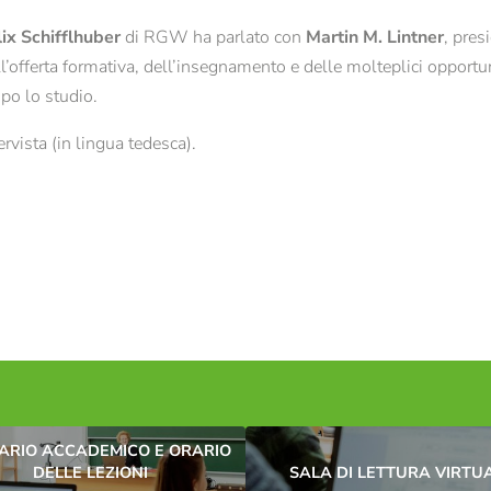
Giornate di studio
Offerte per scuole
lix Schifflhuber
di RGW ha parlato con
Martin M. Lintner
, pres
’offerta formativa, dell’insegnamento e delle molteplici opportu
E-mail*
po lo studio.
ervista (in lingua tedesca).
Consenso marketing*
*campi obbligatori
Invia
RIO ACCADEMICO E ORARIO
DELLE LEZIONI
SALA DI LETTURA VIRTU