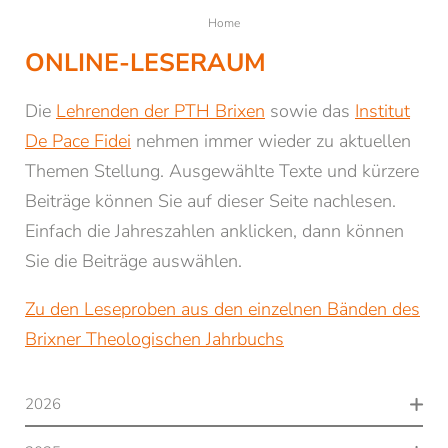
Home
ONLINE-LESERAUM
Die
Lehrenden der PTH Brixen
sowie das
Institut
De Pace Fidei
nehmen immer wieder zu aktuellen
Themen Stellung. Ausgewählte Texte und kürzere
Beiträge können Sie auf dieser Seite nachlesen.
Einfach die Jahreszahlen anklicken, dann können
Sie die Beiträge auswählen.
Zu den Leseproben aus den einzelnen Bänden des
Brixner Theologischen Jahrbuchs
2026
Juli