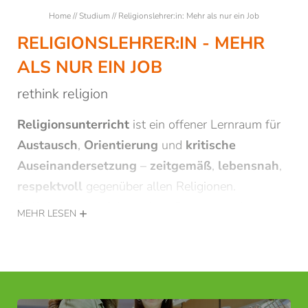
Vorlesungen
Home
//
Studium
//
Religionslehrer:in: Mehr als nur ein Job
Studierende
RELIGIONSLEHRER:IN - MEHR
Ansprechpersonen für Studierende
ALS NUR EIN JOB
Gasthörerinnen/Gasthörer
rethink religion
Ein Semester in Brixen
Religionsunterricht
ist ein offener Lernraum für
Austausch
,
Orientierung
und
kritische
Weiterbildung
Auseinandersetzung
–
zeitgemäß
,
lebensnah
,
respektvoll
gegenüber allen Religionen.
Forschung
Religionsunterricht
ist kein Dogmenpauken,
MEHR LESEN
NEWSLETTERANMELDUNG
keine Missionierung, kein Frontalunterricht.
Echt jetzt?!
Mehr dazu
hier: rethink religion
!
Anrede
Familie
Herr
Frau
Eine Initiative der PTH Brixen, der Katholisch-