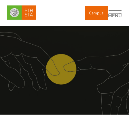
Campus
MENÜ
DE
IT
Über uns
Studium
Studienrichtungen
Religionslehrer:in: Mehr als nur ein Job
Immatrikulation & Inskription