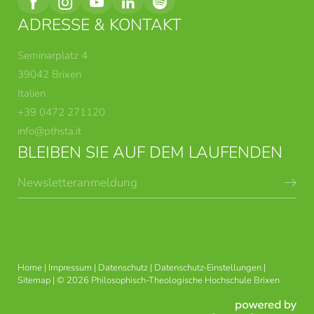
ADRESSE & KONTAKT
Seminarplatz 4
39042 Brixen
Italien
+39 0472 271120
info@
pthsta.
it
BLEIBEN SIE AUF DEM LAUFENDEN
Newsletteranmeldung
BRIXNER THEOLOGISCHE
STUDIENRICHTUNGEN
KURSE
Home
|
Impressum
|
Datenschutz
|
Datenschutz-Einstellungen
|
Sitemap
|
© 2026 Philosophisch-Theologische Hochschule Brixen
PASTORALE UND