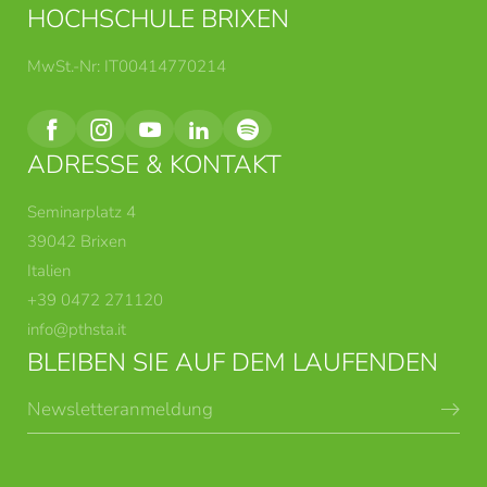
HOCHSCHULE BRIXEN
Zusammenarbeit mit dem ISSR “Romano
Guardini” in Trient
.
MwSt.-Nr: IT00414770214
ADRESSE & KONTAKT
Seminarplatz 4
39042 Brixen
Italien
+39 0472 271120
info@
pthsta.
it
BLEIBEN SIE AUF DEM LAUFENDEN
Newsletteranmeldung