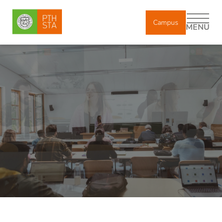
Campus
MENÜ
DE
IT
EN
Über uns
Studium
Weiterbildung
Forschung