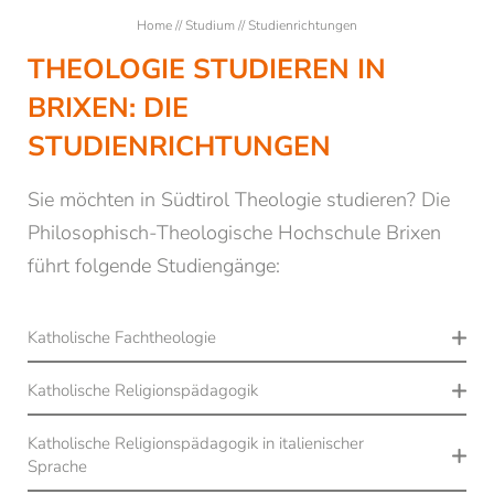
Home
//
Studium
//
Studienrichtungen
THEOLOGIE STUDIEREN IN
BRIXEN: DIE
STUDIENRICHTUNGEN
Sie möchten in Südtirol Theologie studieren? Die
Philosophisch-Theologische Hochschule Brixen
führt folgende Studiengänge:
Katholische Fachtheologie
Das Diplomstudium in
Katholischer
Katholische Religionspädagogik
Fachtheologie
dauert
zehn Semester
und führt
Das Diplomstudium der
Katholischen
Katholische Religionspädagogik in italienischer
zum akademischen Grad des
Bakkalaureats
Religionspädagogik
Sprache
dauert
zehn Semester
und
päpstlichen Rechts
(Sacrae Theologiae