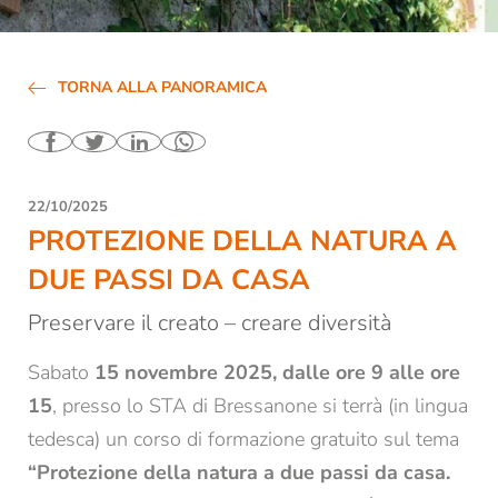
Biblioteca
Affitto locali e aule
TORNA ALLA PANORAMICA
Contatti e orari di apertura
Tutte le news e gli eventi
Newsletter dello STA di Bressanone
22/10/2025
PROTEZIONE DELLA NATURA A
Studio accademico
DUE PASSI DA CASA
Formazione
Preservare il creato – creare diversità
Sabato
15 novembre 2025, dalle ore 9 alle ore
Ricerca
15
, presso lo STA di Bressanone si terrà (in lingua
tedesca) un corso di formazione gratuito sul tema
“Protezione della natura a due passi da casa.