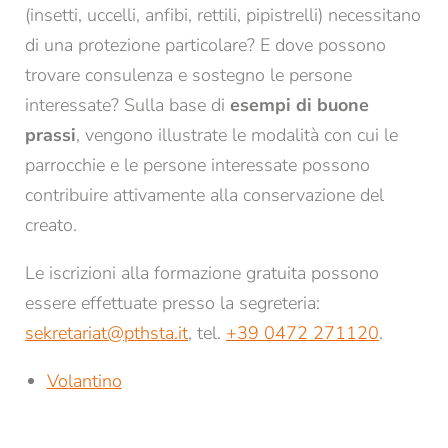
(insetti, uccelli, anfibi, rettili, pipistrelli) necessitano
Famiglia
Signor
Signora
di una protezione particolare? E dove possono
trovare consulenza e sostegno le persone
Nome*
Cognome*
interessate? Sulla base di
esempi di buone
prassi
, vengono illustrate le modalità con cui le
parrocchie e le persone interessate possono
E-mail*
contribuire attivamente alla conservazione del
creato.
Consenso marketing*
Le iscrizioni alla formazione gratuita possono
*campi obbligatori
essere effettuate presso la segreteria:
Invia
sekretariat@
pthsta.
it
, tel.
+39 0472 271120
.
Volantino