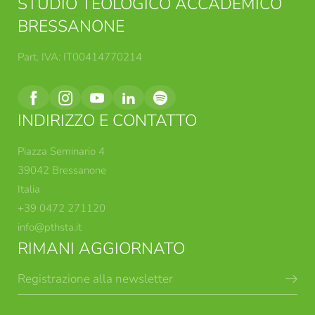
STUDIO TEOLOGICO ACCADEMICO
BRESSANONE
Part. IVA: IT00414770214
INDIRIZZO E CONTATTO
Piazza Seminario 4
39042 Bressanone
Italia
+39 0472 271120
info@
pthsta.
it
RIMANI AGGIORNATO
Registrazione alla newsletter