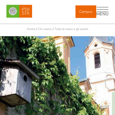
Campus
MENU
Home
//
Chi siamo
//
Tutte le news e gli eventi
DE
IT
Chi siamo
Corpo docente
Docenti incaricati e ricercatori
Collaboratori
Diplomati
Storia