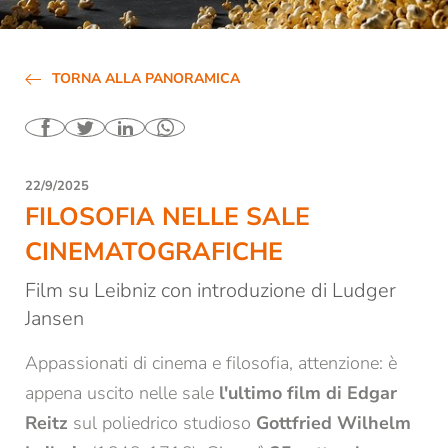
Biblioteca
Affitto locali e aule
TORNA ALLA PANORAMICA
Contatti e orari di apertura
Tutte le news e gli eventi
Newsletter dello STA di Bressanone
22/9/2025
FILOSOFIA NELLE SALE
Studio accademico
CINEMATOGRAFICHE
Formazione
Film su Leibniz con introduzione di Ludger
Jansen
Ricerca
Appassionati di cinema e filosofia, attenzione: è
appena uscito nelle sale
l'ultimo film di Edgar
Reitz
sul poliedrico studioso
Gottfried Wilhelm