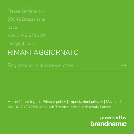
Piazza Seminario 4
39042 Bressanone
Italia
+39 0472 271120
info@
pthsta.
it
RIMANI AGGIORNATO
Registrazione alla newsletter
CORSI TEOLOGICI
INDIRIZZI DI STUDIO
BRISSINESI
Home
|
Note legali
|
Privacy policy
|
Impostazioni privacy
|
Mappa del
sito
|
© 2026 Philosophisch-Theologische Hochschule Brixen
FORMAZIONE TEOLOGICA-
USG ETICA APPLICATA
PASTORALE