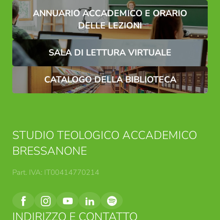
Invia
ANNUARIO ACCADEMICO E ORARIO
DELLE LEZIONI
SALA DI LETTURA VIRTUALE
CATALOGO DELLA BIBLIOTECA
STUDIO TEOLOGICO ACCADEMICO
BRESSANONE
Part. IVA: IT00414770214
INDIRIZZO E CONTATTO