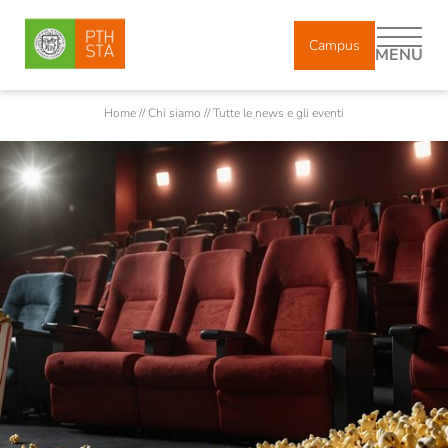
Campus
MENU
Home
//
Chi siamo
//
Tutte le news e gli eventi
DE
IT
Chi siamo
Corpo docente
Docenti incaricati e ricercatori
Collaboratori
Diplomati
Storia