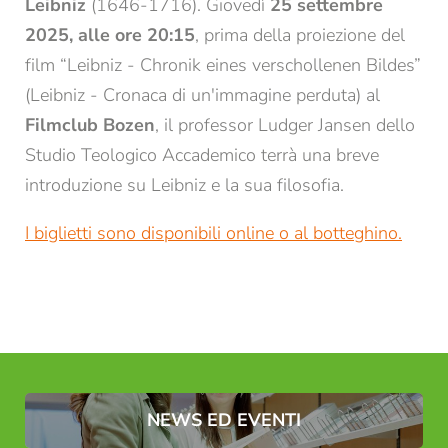
Leibniz
(1646-1716). Giovedì
25 settembre
2025, alle ore 20:15
, prima della proiezione del
film “Leibniz - Chronik eines verschollenen Bildes”
REGISTRAZIONE ALLA NEWSLETTER
(Leibniz - Cronaca di un'immagine perduta) al
Filmclub Bozen
, il professor Ludger Jansen dello
Titolo
Studio Teologico Accademico terrà una breve
Famiglia
Signor
Signora
introduzione su Leibniz e la sua filosofia.
I biglietti sono disponibili online o al botteghino.
Nome*
Cognome*
E-mail*
Consenso marketing*
*campi obbligatori
NEWS ED EVENTI