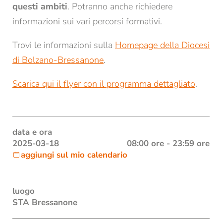
questi ambiti
. Potranno anche richiedere
Biblioteca
informazioni sui vari percorsi formativi.
Affitto locali e aule
Trovi le informazioni sulla
Homepage della Diocesi
Contatti e orari di apertura
di Bolzano-Bressanone
.
Tutte le news e gli eventi
Newsletter dello STA di Bressanone
Scarica qui il flyer con il programma dettagliato
.
Studio accademico
data e ora
Formazione
2025-03-18
08:00 ore - 23:59 ore
aggiungi sul mio calendario
Ricerca
luogo
STA Bressanone