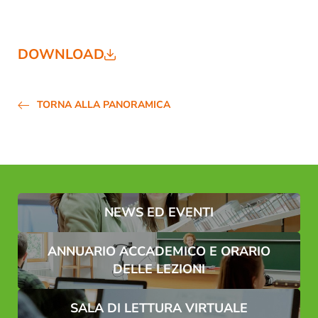
REGISTRAZIONE ALLA NEWSLETTER
DOWNLOAD
Titolo
Famiglia
Signor
Signora
TORNA ALLA PANORAMICA
Nome*
Cognome*
E-mail*
NEWS ED EVENTI
Consenso marketing*
*campi obbligatori
ANNUARIO ACCADEMICO E ORARIO
DELLE LEZIONI
Invia
SALA DI LETTURA VIRTUALE