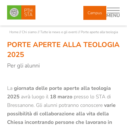
Campus
MENU
Home
//
Chi siamo
//
Tutte le news e gli eventi
//
Porte aperte alla teologia
PORTE APERTE ALLA TEOLOGIA
DE
IT
2025
Per gli alunni
Chi siamo
Corpo docente
La
giornata delle porte aperte alla teologia
Docenti incaricati e ricercatori
2025
avrà luogo il
18 marzo
presso lo STA di
Collaboratori
Bressanone. Gli alunni potranno conoscere
varie
Diplomati
possibilità di collaborazione alla vita della
Chiesa incontrando persone che lavorano in
Storia