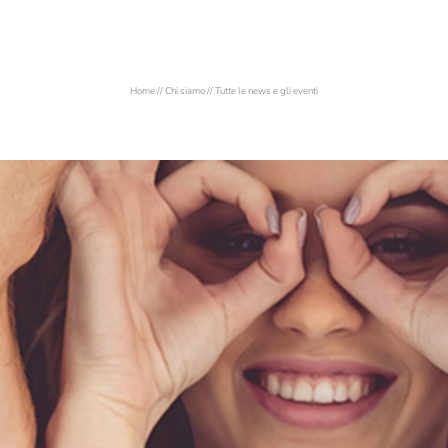
Home
//
Chi siamo
//
Tutte le news e gli eventi