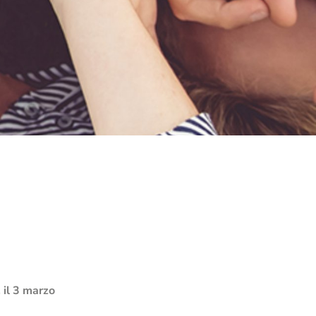
RICERCA
Annuario Teologico Bressanone
no
Istituto De Pace Fidei
Alleanza per la sostenibilità
 il 3 marzo
Climate, Plastics and Sustainability
Progetto Euregio “Resilient Beliefs”