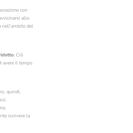
Fondamenti della resilienza istituzionale
borazione con
Ricerca empirica su valori e religione
avvicinarsi allo
a nell’ambito del
ridotto
. Ciò
i avere il tempo
no, quindi,
ssi.
me,
te iscrivere la