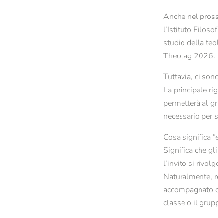
Biblioteca
Consulenza e sos
Anche nel pross
Affitto locali e aule
Studenti ospiti
l’Istituto Filoso
Contatti e orari di apertura
Semestre estern
studio della teo
Tutte le news e gli eventi
Theotag 2026.
Newsletter dello STA di Bressanone
Tuttavia, ci son
La principale ri
permetterà al gr
necessario per 
Cosa significa “
Significa che gl
l’invito si rivol
Naturalmente, re
accompagnato dal
classe o il gru