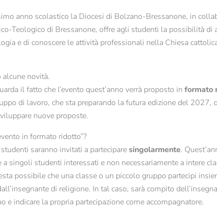
tegno per gli studenti
Giornate filosofiche
imo anno scolastico la Diocesi di Bolzano-Bressanone, in colla
Titolo
Studium Generale 2025/26
fico-Teologico di Bressanone, offre agli studenti la possibilità di 
Famiglia
Signor
Signora
o a Bressanone
Formazione teologico-pastorale
logia e di conoscere le attività professionali nella Chiesa cattolic
Giornate di studio
Nome*
Cognome*
Offerte per scuole
o alcune novità.
guarda il fatto che l’evento quest’anno verrà proposto in
formato 
E-mail*
uppo di lavoro, che sta preparando la futura edizione del 2027, d
sviluppare nuove proposte.
Consenso marketing*
evento in formato ridotto”?
i studenti saranno invitati a partecipare
singolarmente
. Quest’an
*campi obbligatori
ge a singoli studenti interessati e non necessariamente a intere cla
sta possibile che una classe o un piccolo gruppo partecipi insie
Invia
l’insegnante di religione. In tal caso, sarà compito dell’insegnan
ppo e indicare la propria partecipazione come accompagnatore.