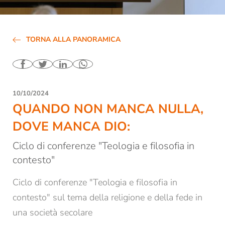
Biblioteca
Affitto locali e aule
TORNA ALLA PANORAMICA
Contatti e orari di apertura
Tutte le news e gli eventi
Newsletter dello STA di Bressanone
10/10/2024
QUANDO NON MANCA NULLA,
Studio accademico
DOVE MANCA DIO:
Formazione
Ciclo di conferenze "Teologia e filosofia in
contesto"
Ricerca
Ciclo di conferenze "Teologia e filosofia in
contesto" sul tema della religione e della fede in
una società secolare