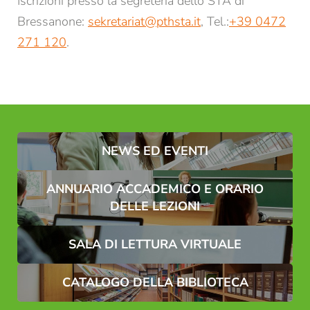
Iscrizioni presso la segreteria dello STA di
Bressanone:
sekretariat@
pthsta.
it
, Tel.:
+39 0472
Consenso marketing*
271 120
.
*campi obbligatori
Invia
NEWS ED EVENTI
ANNUARIO ACCADEMICO E ORARIO
DELLE LEZIONI
SALA DI LETTURA VIRTUALE
CATALOGO DELLA BIBLIOTECA