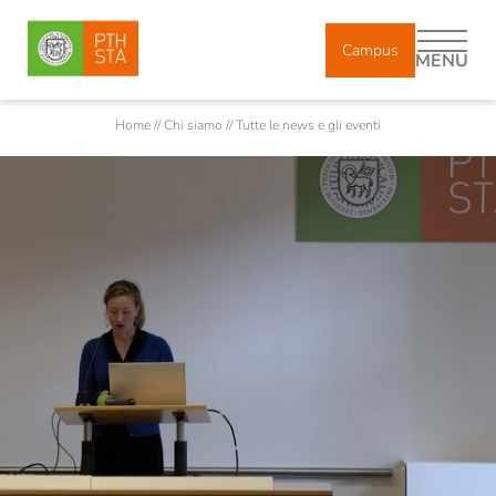
Campus
MENU
Home
//
Chi siamo
//
Tutte le news e gli eventi
DE
IT
Chi siamo
Corpo docente
Docenti incaricati e ricercatori
Collaboratori
Diplomati
Storia