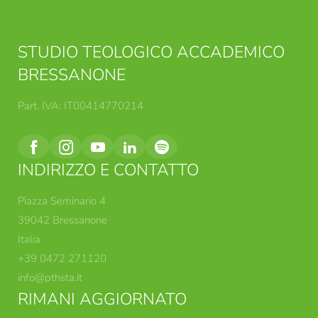
STUDIO TEOLOGICO ACCADEMICO
BRESSANONE
Part. IVA: IT00414770214
INDIRIZZO E CONTATTO
Piazza Seminario 4
39042 Bressanone
Italia
+39 0472 271120
info@
pthsta.
it
RIMANI AGGIORNATO