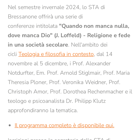
Nel semestre invernale 2024, lo STA di
Bressanone offrirà una serie di
conferenze intitolata
"Quando non manca nulla,
dove manca Dio" (J. Loffeld) - Religione e fede
in una società secolare
. Nell'ambito dei
cicli
Teologia e filosofia in contesto
, dal 14
REGISTRAZIONE ALLA NEWSLETTER
novembre al 5 dicembre, i Prof. Alexander
Notdurfter, Em. Prof. Arnold Stiglmair, Prof. Maria
Titolo
Theresia Ploner, Prof. Veronika Weidner, Prof.
Christoph Amor, Prof. Dorothea Rechenmacher e il
Famiglia
Signor
Signora
teologo e psicoanalista Dr. Philipp Klutz
approfondiranno la tematica.
Nome*
Cognome*
Il programma completo è disponibile qui.
E-mail*