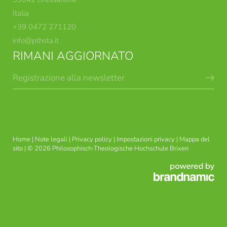
Italia
+39 0472 271120
info@
pthsta.
it
RIMANI AGGIORNATO
Registrazione alla newsletter
CORSI TEOLOGICI
INDIRIZZI DI STUDIO
BRISSINESI
Home
|
Note legali
|
Privacy policy
|
Impostazioni privacy
|
Mappa del
sito
|
© 2026 Philosophisch-Theologische Hochschule Brixen
FORMAZIONE TEOLOGICA-
USG ETICA APPLICATA
PASTORALE