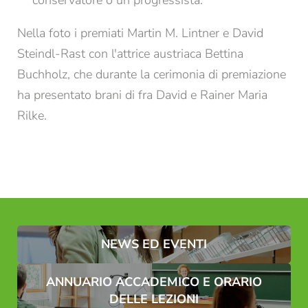
conservatore o un progressista.
E-mail*
Nella foto i premiati Martin M. Lintner e David
Steindl-Rast con l'attrice austriaca Bettina
Buchholz, che durante la cerimonia di premiazione
Consenso marketing*
ha presentato brani di fra David e Rainer Maria
*campi obbligatori
Rilke.
Invia
NEWS ED EVENTI
ANNUARIO ACCADEMICO E ORARIO
DELLE LEZIONI