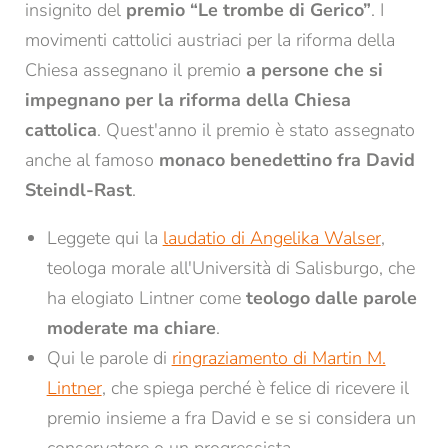
insignito del
premio “Le trombe di Gerico”
. I
movimenti cattolici austriaci per la riforma della
Chiesa assegnano il premio
a persone che si
impegnano per la riforma della Chiesa
cattolica
. Quest'anno il premio è stato assegnato
anche al famoso
monaco benedettino fra David
Steindl-Rast
.
Leggete qui la
laudatio di Angelika Walser
,
REGISTRAZIONE ALLA NEWSLETTER
teologa morale all'Università di Salisburgo, che
ha elogiato Lintner come
teologo dalle parole
Titolo
moderate ma chiare
.
Qui le parole di
ringraziamento di Martin M.
Famiglia
Signor
Signora
Lintner
, che spiega perché è felice di ricevere il
premio insieme a fra David e se si considera un
Nome*
Cognome*