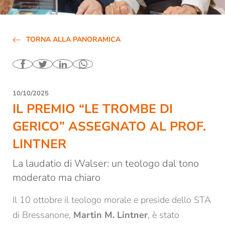
Biblioteca
Affitto locali e aule
TORNA ALLA PANORAMICA
Contatti e orari di apertura
Tutte le news e gli eventi
Newsletter dello STA di Bressanone
10/10/2025
IL PREMIO “LE TROMBE DI
Studio accademico
GERICO” ASSEGNATO AL PROF.
LINTNER
Formazione
La laudatio di Walser: un teologo dal tono
Ricerca
moderato ma chiaro
Il 10 ottobre il teologo morale e preside dello STA
di Bressanone,
Martin M. Lintner
, è stato