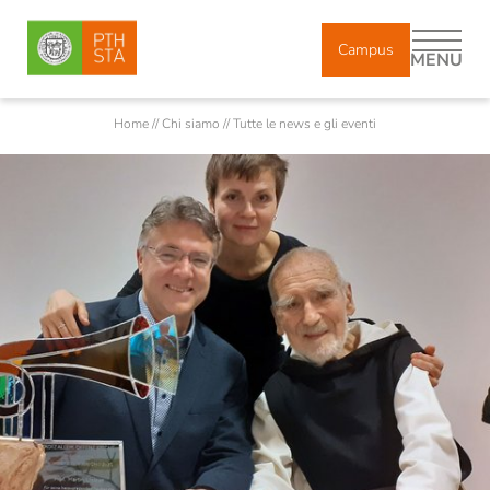
Campus
MENU
Home
//
Chi siamo
//
Tutte le news e gli eventi
DE
IT
Chi siamo
Corpo docente
Docenti incaricati e ricercatori
Collaboratori
Diplomati
Storia