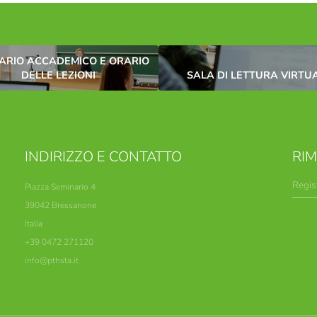
RIO ACCADEMICO E ORARIO
DELLE LEZIONI
SALA DI LETTURA VIRTU
INDIRIZZO E CONTATTO
RI
Regis
Piazza Seminario 4
39042 Bressanone
Italia
+39 0472 271120
info@
pthsta.
it