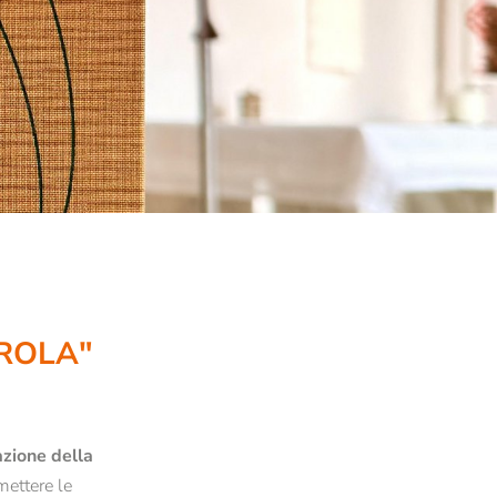
RICERCA
Annuario Teologico Bressanone
no
Istituto De Pace Fidei
AROLA"
Alleanza per la sostenibilità
Climate, Plastics and Sustainability
Progetto Euregio “Resilient Beliefs”
zione della
Fondamenti della resilienza istituzionale
mettere le
Ricerca empirica su valori e religione