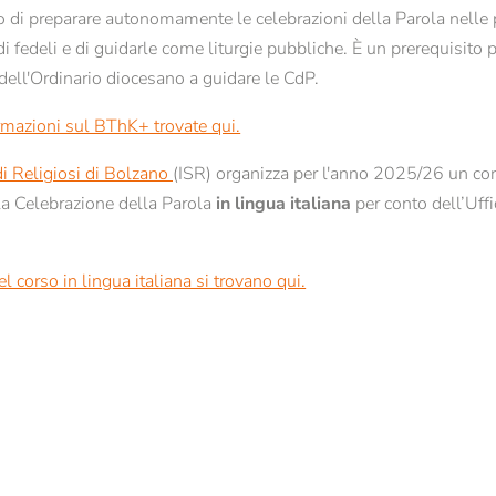
o di preparare autonomamente le celebrazioni della Parola nelle 
o a Bressanone
Formazione teologico-pastorale
i fedeli e di guidarle come liturgie pubbliche. È un prerequisito 
Giornate di studio
Nome*
Cognome*
 dell'Ordinario diocesano a guidare le CdP.
Offerte per scuole
ormazioni sul BThK+ trovate qui.
E-mail*
udi Religiosi di Bolzano
(ISR) organizza per l'anno 2025/26 un cor
la
Celebrazione della Parola
in lingua italiana
per conto dell’Uffi
Consenso marketing*
*campi obbligatori
el corso in lingua italiana si trovano qui.
Invia