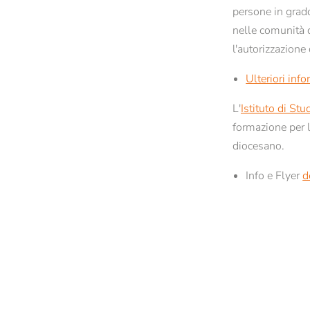
persone in grad
Contatti e orari di apertura
Semestre estern
nelle comunità d
Tutte le news e gli eventi
l'autorizzazione
Newsletter dello STA di Bressanone
Ulteriori inf
L'
Istituto di St
formazione per 
diocesano.
Info e Flyer
d