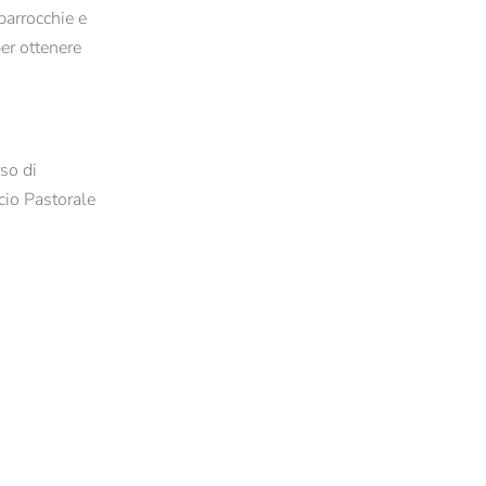
parrocchie e
per ottenere
so di
cio Pastorale