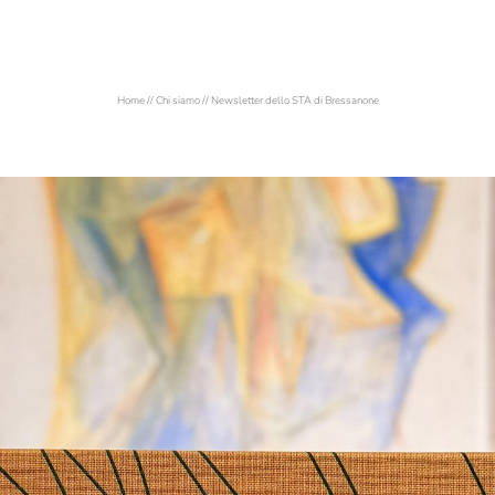
Home
//
Chi siamo
//
Newsletter dello STA di Bressanone