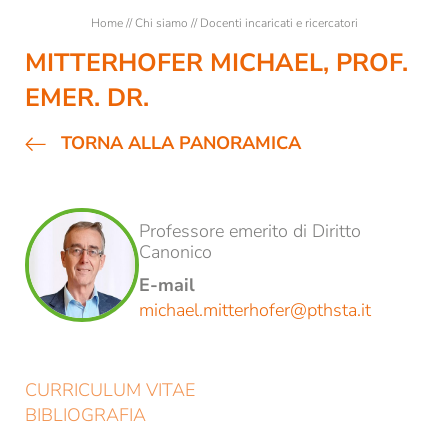
Biblioteca
Home
//
Chi siamo
//
Docenti incaricati e ricercatori
Affitto locali e aule
MITTERHOFER MICHAEL, PROF.
Contatti e orari di apertura
EMER. DR.
Tutte le news e gli eventi
TORNA ALLA PANORAMICA
Newsletter dello STA di Bressanone
Studio accademico
Professore emerito di Diritto
Canonico
Formazione
E-mail
michael.mitterhofer@
pthsta.
it
Ricerca
REGISTRAZIONE ALLA NEWSLETTER
CURRICULUM VITAE
BIBLIOGRAFIA
Titolo