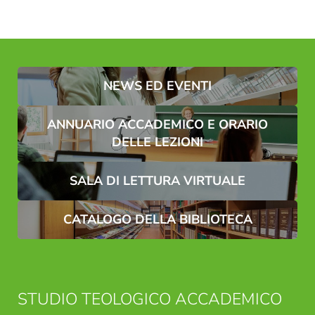
Famiglia
Signor
Signora
Nome*
Cognome*
NEWS ED EVENTI
E-mail*
ANNUARIO ACCADEMICO E ORARIO
DELLE LEZIONI
Consenso marketing*
SALA DI LETTURA VIRTUALE
*campi obbligatori
CATALOGO DELLA BIBLIOTECA
Invia
STUDIO TEOLOGICO ACCADEMICO