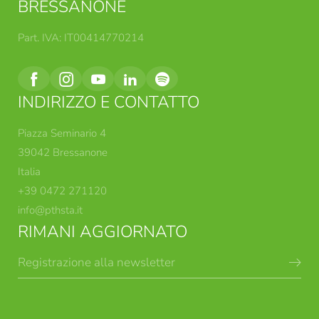
BRESSANONE
Part. IVA: IT00414770214
INDIRIZZO E CONTATTO
Piazza Seminario 4
39042 Bressanone
Italia
+39 0472 271120
info@
pthsta.
it
RIMANI AGGIORNATO
Registrazione alla newsletter