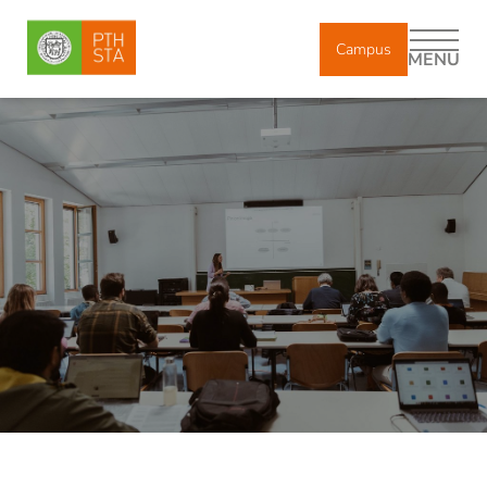
Campus
MENU
DE
IT
EN
Chi siamo
Corpo docente
Docenti incaricati e ricercatori
Collaboratori
Diplomati
Storia