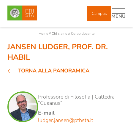
Campus
MENU
Home
//
Chi siamo
//
Corpo docente
JANSEN LUDGER, PROF. DR.
DE
IT
EN
HABIL
Chi siamo
TORNA ALLA PANORAMICA
Corpo docente
Docenti incaricati e ricercatori
Professore di Filosofia | Cattedra
“Cusanus”
Collaboratori
E-mail
Diplomati
ludger.jansen@
pthsta.
it
Storia