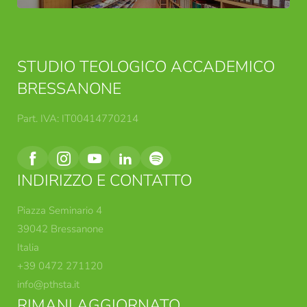
Consenso marketing*
STUDIO TEOLOGICO ACCADEMICO
*campi obbligatori
BRESSANONE
Invia
Part. IVA: IT00414770214
INDIRIZZO E CONTATTO
Piazza Seminario 4
39042 Bressanone
Italia
+39 0472 271120
info@
pthsta.
it
RIMANI AGGIORNATO