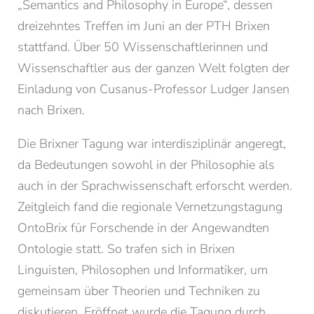
„Semantics and Philosophy in Europe“, dessen
dreizehntes Treffen im Juni an der PTH Brixen
stattfand. Über 50 Wissenschaftlerinnen und
Wissenschaftler aus der ganzen Welt folgten der
Einladung von Cusanus-Professor Ludger Jansen
nach Brixen.
Die Brixner Tagung war interdisziplinär angeregt,
da Bedeutungen sowohl in der Philosophie als
auch in der Sprachwissenschaft erforscht werden.
Zeitgleich fand die regionale Vernetzungstagung
NEWSLETTERANMELDUNG
OntoBrix für Forschende in der Angewandten
Ontologie statt. So trafen sich in Brixen
Anrede
Linguisten, Philosophen und Informatiker, um
Familie
Herr
Frau
gemeinsam über Theorien und Techniken zu
diskutieren. Eröffnet wurde die Tagung durch