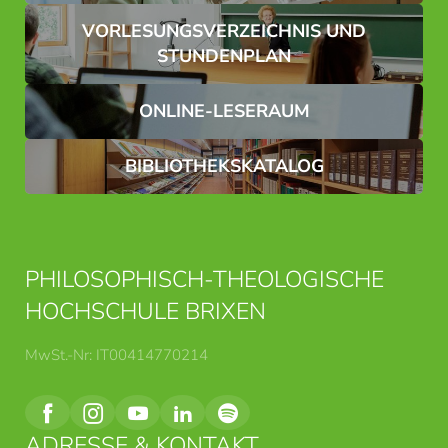
VORLESUNGSVERZEICHNIS UND
STUNDENPLAN
ONLINE-LESERAUM
BIBLIOTHEKSKATALOG
PHILOSOPHISCH-THEOLOGISCHE
HOCHSCHULE BRIXEN
MwSt.-Nr: IT00414770214
ADRESSE & KONTAKT