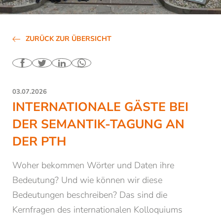
Bibliothek
Räumlichkeiten mieten
ZURÜCK ZUR ÜBERSICHT
Kontakt & Öffnungszeiten
Alle News und Termine
Newsletter der PTH Brixen
03.07.2026
INTERNATIONALE GÄSTE BEI
Studium
DER SEMANTIK-TAGUNG AN
DER PTH
Weiterbildung
Woher bekommen Wörter und Daten ihre
Forschung
Bedeutung? Und wie können wir diese
Bedeutungen beschreiben? Das sind die
Kernfragen des internationalen Kolloquiums