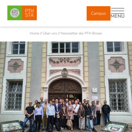
Campus
MENÜ
Home
//
Über uns
//
Newsletter der PTH Brixen
DE
IT
Über uns
Professorinnen/Professoren
Lehr- und Forschungsbeauftragte
Mitarbeiterinnen/Mitarbeiter
Absolventinnen/Absolventen
Geschichte