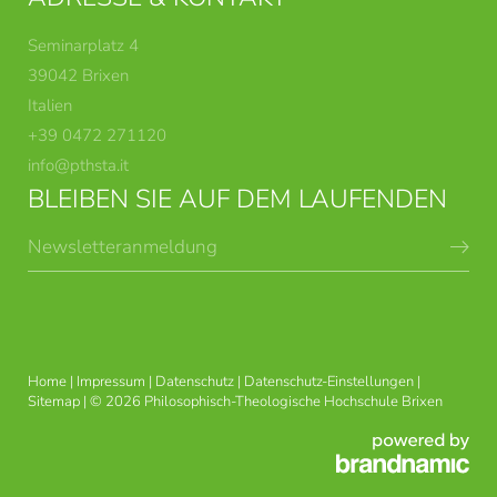
Seminarplatz 4
39042 Brixen
Italien
+39 0472 271120
info@
pthsta.
it
BLEIBEN SIE AUF DEM LAUFENDEN
Newsletteranmeldung
BRIXNER THEOLOGISCHE
STUDIENRICHTUNGEN
KURSE
Home
|
Impressum
|
Datenschutz
|
Datenschutz-Einstellungen
|
Sitemap
|
© 2026 Philosophisch-Theologische Hochschule Brixen
PASTORALE UND
USG ANGEWANDTE ETHIK
THEOLOGISCHE
FORTBILDUNG