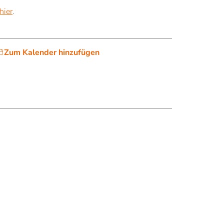
hier
.
FORSCHUNG
Zum Kalender hinzufügen
Brixner Theologisches Jahrbuch
n Bozen
Institut De Pace Fidei
Allianz für Nachhaltigkeit
Climate, Plastics and Sustainability
Euregio-Projekt „Resilient Beliefs”
Grundlagen der institutionellen Resilienz
Empirische Werte- und Religionsforschung
g