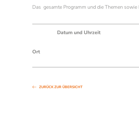
Das gesamte Programm und die Themen sowie Re
ÜBER UNS
STUDIU
Datum und Uhrzeit
Professorinnen/Professoren
Studienrichtung
Lehr- und Forschungsbeauftragte
Religionslehrer:i
Ort
Mitarbeiterinnen/Mitarbeiter
Immatrikulation 
Absolventinnen/Absolventen
Vorlesungen
Geschichte
Studierende
Bibliothek
Ansprechperson
Räumlichkeiten mieten
Gasthörerinnen/
ZURÜCK ZUR ÜBERSICHT
Kontakt & Öffnungszeiten
Ein Semester in 
Alle News und Termine
Newsletter der PTH Brixen