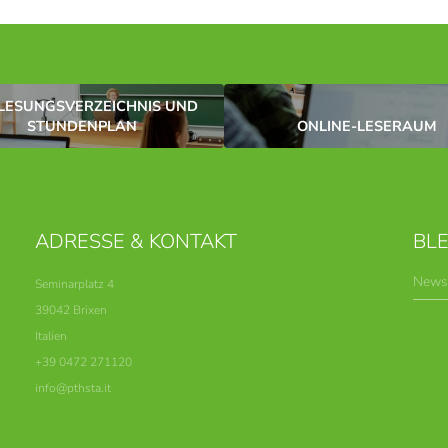
*Pflichtfelder
Anfragen
LESUNGSVERZEICHNIS UND
STUNDENPLAN
ONLINE-LESERAUM
ADRESSE & KONTAKT
BLE
News
Seminarplatz 4
39042 Brixen
Italien
+39 0472 271120
info@
pthsta.
it