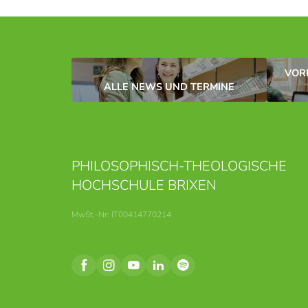
VOR
ALLE NEWS UND TERMINE
PHILOSOPHISCH-THEOLOGISCHE
HOCHSCHULE BRIXEN
MwSt.-Nr: IT00414770214