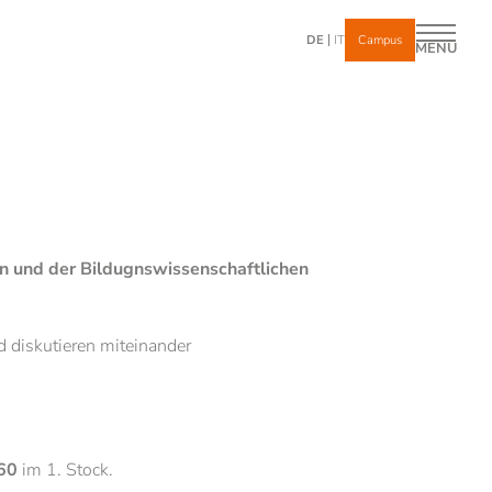
DE
IT
Campus
MENÜ
n und der Bildugnswissenschaftlichen
nd diskutieren miteinander
.60
im 1. Stock.