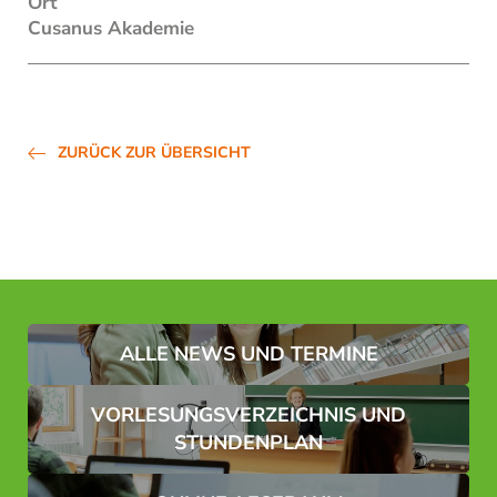
Ort
Cusanus Akademie
E-Mail*
Einwilligung Marketing*
*Pflichtfelder
ZURÜCK ZUR ÜBERSICHT
Anfragen
ALLE NEWS UND TERMINE
VORLESUNGSVERZEICHNIS UND
STUNDENPLAN