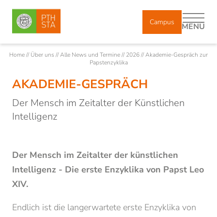
Campus
MENÜ
Home
//
Über uns
//
Alle News und Termine
//
2026
//
Akademie-Gespräch zur
Papstenzyklika
AKADEMIE-GESPRÄCH
DE
IT
Der Mensch im Zeitalter der Künstlichen
Über uns
Intelligenz
Professorinnen/Professoren
Der Mensch im Zeitalter der künstlichen
Lehr- und Forschungsbeauftragte
Intelligenz - Die erste Enzyklika von Papst Leo
Mitarbeiterinnen/Mitarbeiter
XIV.
Absolventinnen/Absolventen
Endlich ist die langerwartete erste Enzyklika von
Geschichte