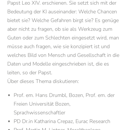
Papst Leo XIV. erschienen. Sie setzt sich mit der
Bibliothek
Bedeutung der KI auseinander: Welche Chancen
Räumlichkeiten mieten
bietet sie? Welche Gefahren birgt sie? Es genüge
Kontakt & Öffnungszeiten
aber nicht zu fragen, ob sie als Werkzeug zum
Alle News und Termine
Guten oder zum Schlechten eingesetzt wird, man
müsse auch fragen, wie sie konzipiert ist und
Newsletter der PTH Brixen
welches Bild von Mensch und Gesellschaft in die
Studium
Daten und Modelle eingeschrieben ist, die es
leiten, so der Papst.
Über dieses Thema diskutieren:
Weiterbildung
Prof. em. Hans Drumbl, Bozen, Prof. em. der
Forschung
Freien Universität Bozen,
Sprachwissenschaftler
PD Dr.in Katharina Crepaz, Eurac Research