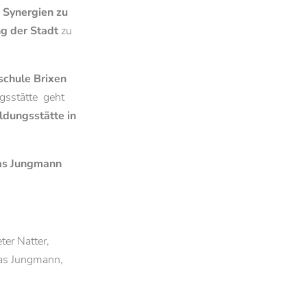
,
Synergien zu
Grundlagen der institutionellen Resilienz
ng der Stadt
zu
Empirische Werte- und Religionsforschung
g
schule Brixen
gsstätte geht
ldungsstätte in
s Jungmann
ter Natter,
eas Jungmann,