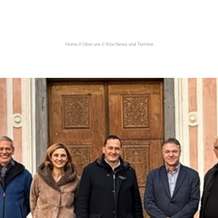
Home
//
Über uns
//
Alle News und Termine