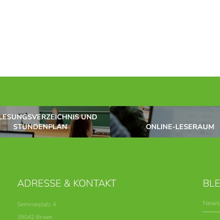
LESUNGSVERZEICHNIS UND
STUNDENPLAN
ONLINE-LESERAUM
ADRESSE & KONTAKT
BLE
News
Seminarplatz 4
39042 Brixen