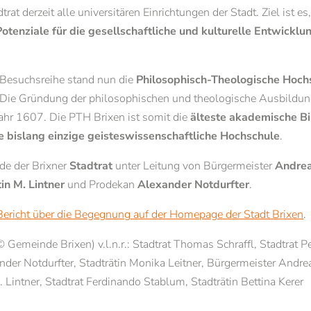
trat derzeit alle universitären Einrichtungen der Stadt. Ziel ist es
en für Studierende
Brixner Philosophietage
Anrede
otenziale für die gesellschaftliche und kulturelle Entwicklu
Gasthörer
Studium Generale 2025/26
Familie
Herr
Frau
Brixen
Pastorale und theologische Fortbildun
Studientage
Besuchsreihe stand nun die
Philosophisch-Theologische Hoch
Vorname*
Nachname*
Angebote für Schulen
 Die Gründung der philosophischen und theologische Ausbildun
Jahr 1607. Die PTH Brixen ist somit die
älteste akademische Bi
ie bislang einzige geisteswissenschaftliche Hochschule
.
E-Mail*
e der Brixner
Stadtrat
unter Leitung von Bürgermeister
Andrea
in M. Lintner
und Prodekan
Alexander Notdurfter
.
Einwilligung Marketing*
Bericht über die Begegnung auf der Homepage der Stadt Brixen
.
*Pflichtfelder
Gemeinde Brixen) v.l.n.r.: Stadtrat Thomas Schraffl, Stadtrat Pe
Anfragen
der Notdurfter, Stadträtin Monika Leitner, Bürgermeister Andr
 Lintner, Stadtrat Ferdinando Stablum, Stadträtin Bettina Kerer