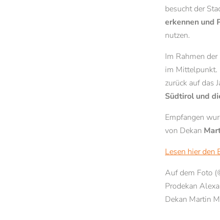
besucht der Stad
Bibliothek
Ansprechperson
erkennen und P
Räumlichkeiten mieten
Gasthörerinnen/
nutzen.
Kontakt & Öffnungszeiten
Ein Semester in 
Alle News und Termine
Im Rahmen der 
Newsletter der PTH Brixen
im Mittelpunkt.
zurück auf das 
Südtirol und d
Empfangen wurd
von Dekan
Mart
Lesen hier den 
Auf dem Foto (© 
Prodekan Alexan
Dekan Martin M.