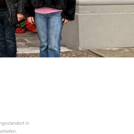
FORSCHUNG
Brixner Theologisches Jahrbuch
n Bozen
Institut De Pace Fidei
Allianz für Nachhaltigkeit
ungsstandort in
Climate, Plastics and Sustainability
rtiefen,
Euregio-Projekt „Resilient Beliefs”