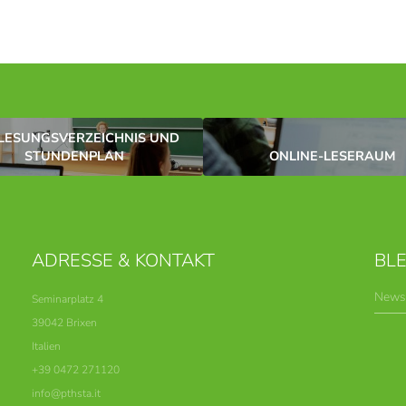
LESUNGSVERZEICHNIS UND
STUNDENPLAN
ONLINE-LESERAUM
ADRESSE & KONTAKT
BLE
News
Seminarplatz 4
39042 Brixen
Italien
+39 0472 271120
info@
pthsta.
it