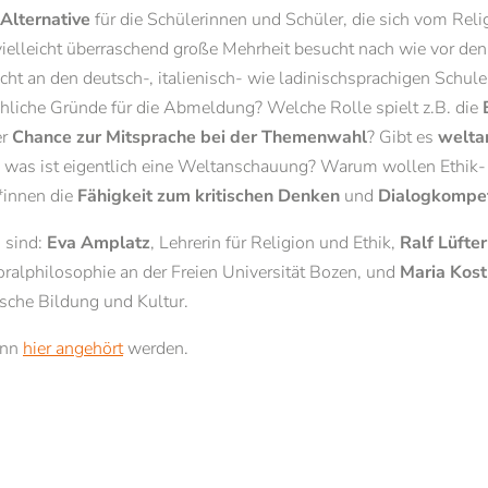
 Alternative
für die Schülerinnen und Schüler, die sich vom Reli
Gasthörer
Studium Generale 2025/26
Familie
Herr
Frau
ielleicht überraschend große Mehrheit besucht nach wie vor den
Brixen
Pastorale und theologische Fortbildun
cht an den deutsch-, italienisch- wie ladinischsprachigen Schulen
Studientage
Vorname*
Nachname*
hliche Gründe für die Abmeldung? Welche Rolle spielt z.B. die
Angebote für Schulen
er
Chance zur Mitsprache bei der Themenwahl
? Gibt es
welta
was ist eigentlich eine Weltanschauung? Warum wollen Ethik-
E-Mail*
*innen die
Fähigkeit zum kritischen Denken
und
Dialogkompe
 sind:
Eva Amplatz
, Lehrerin für Religion und Ethik,
Ralf Lüfter
Einwilligung Marketing*
oralphilosophie an der Freien Universität Bozen, und
Maria Kost
*Pflichtfelder
ische Bildung und Kultur.
Anfragen
ann
hier angehört
werden.