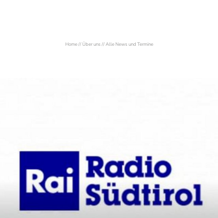
Home
//
Über uns
//
Alle News und Termine