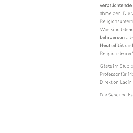
verpflichtende
Räumlichkeiten mieten
Gasthörerinnen/
abmelden. Die v
Kontakt & Öffnungszeiten
Ein Semester in 
Religionsunterri
Alle News und Termine
Was sind tatsäc
Newsletter der PTH Brixen
Lehrperson
od
Neutralität
und 
Religionslehrer
Gäste im Studio
Professor für M
Direktion Ladin
Die Sendung k