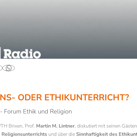
M
WEITERBILDUNG
en
Brixner Theologische Kurse
ONS- ODER ETHIKUNTERRICHT?
n: Mehr als nur ein Job
Institut für theologische Studien ISR i
& Inskription
USG Angewandte Ethik
 - Forum Ethik und Religion
NEWSLETTERANMELDUNG
Zertifikatslehrgang Ars Sacra
Theologie und Philosophie im Kontext
TH Brixen, Prof.
Martin M. Lintner
, diskutiert mit seinen Gästen
Anrede
en für Studierende
Brixner Philosophietage
Religionsunterrichts
und über die
Sinnhaftigkeit des Ethikunt