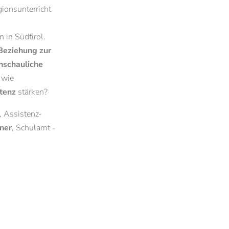
gionsunterricht
Empirische Werte- und Religionsforschung
g
 in Südtirol.
Beziehung zur
nschauliche
 wie
tenz
stärken?
, Assistenz-
ner
, Schulamt -