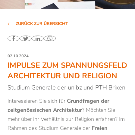
Bibliothek
Räumlichkeiten mieten
ZURÜCK ZUR ÜBERSICHT
Kontakt & Öffnungszeiten
Alle News und Termine
Newsletter der PTH Brixen
02.10.2024
IMPULSE ZUM SPANNUNGSFELD
Studium
ARCHITEKTUR UND RELIGION
Weiterbildung
Studium Generale der unibz und PTH Brixen
Interessieren Sie sich für
Grundfragen der
Forschung
zeitgenössischen Architektur
? Möchten Sie
mehr über ihr Verhältnis zur Religion erfahren? Im
Rahmen des Studium Generale der
Freien