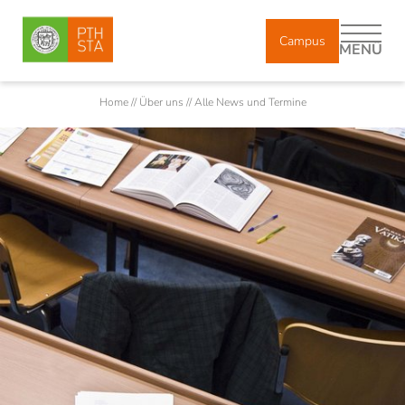
Campus
MENÜ
Home
//
Über uns
//
Alle News und Termine
DE
IT
Über uns
Professorinnen/Professoren
Lehr- und Forschungsbeauftragte
Mitarbeiterinnen/Mitarbeiter
Absolventinnen/Absolventen
Geschichte