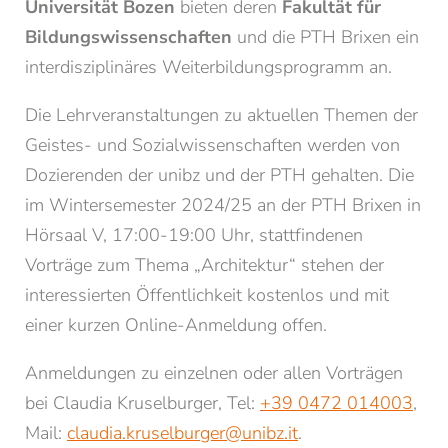
Universität Bozen
bieten deren
Fakultät für
Bildungswissenschaften
und die PTH Brixen ein
interdisziplinäres Weiterbildungsprogramm an.
Die Lehrveranstaltungen zu aktuellen Themen der
Geistes- und Sozialwissenschaften werden von
Dozierenden der unibz und der PTH gehalten. Die
NEWSLETTERANMELDUNG
im Wintersemester 2024/25 an der PTH Brixen in
Hörsaal V, 17:00-19:00 Uhr, stattfindenen
Anrede
Vorträge zum Thema „Architektur“ stehen der
Familie
Herr
Frau
interessierten Öffentlichkeit kostenlos und mit
einer kurzen Online-Anmeldung offen.
Vorname*
Nachname*
Anmeldungen zu einzelnen oder allen Vorträgen
bei Claudia Kruselburger, Tel:
+39 0472 014003
,
E-Mail*
Mail:
claudia.kruselburger@
unibz.
it
.