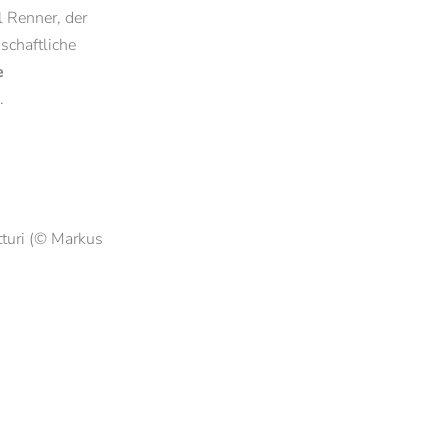
ul Renner, der
g
nschaftliche
e
.
tturi (© Markus