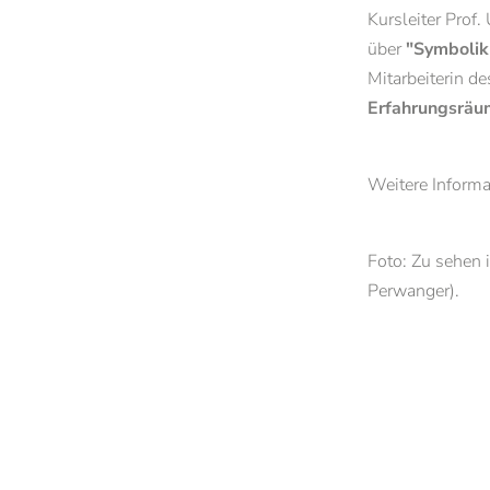
Kursleiter Prof.
Kontakt & Öffnungszeiten
Ein Semester in 
über
"Symbolik
Alle News und Termine
Mitarbeiterin d
Newsletter der PTH Brixen
Erfahrungsräu
Weitere Informa
Foto: Zu sehen 
Perwanger).