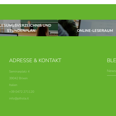
LESUNGSVERZEICHNIS UND
STUNDENPLAN
ONLINE-LESERAUM
ADRESSE & KONTAKT
BLE
News
Seminarplatz 4
39042 Brixen
Italien
+39 0472 271120
info@
pthsta.
it