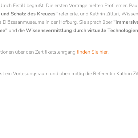
 Ulrich Fistill begrüßt. Die ersten Vorträge hielten Prof. emer. Pa
Brixen
Pastorale und theologische Fortbildun
 und Schatz des Kreuzes"
referierte, und Kathrin Zitturi, Wisse
Studientage
Vorname*
Nachname*
es Diözesanmuseums in der Hofburg. Sie sprach über
"Immersiv
Angebote für Schulen
me"
und die
Wissensvermittlung durch virtuelle Technologien
E-Mail*
tionen über den Zertifikatslehrgang
finden Sie hier
.
Einwilligung Marketing*
ist ein Vorlesungsraum und oben mittig die Referentin Kathrin Zi
*Pflichtfelder
Anfragen