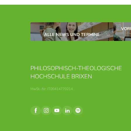
VOR
ALLE NEWS UND TERMINE
PHILOSOPHISCH-THEOLOGISCHE
HOCHSCHULE BRIXEN
MwSt.-Nr: IT00414770214