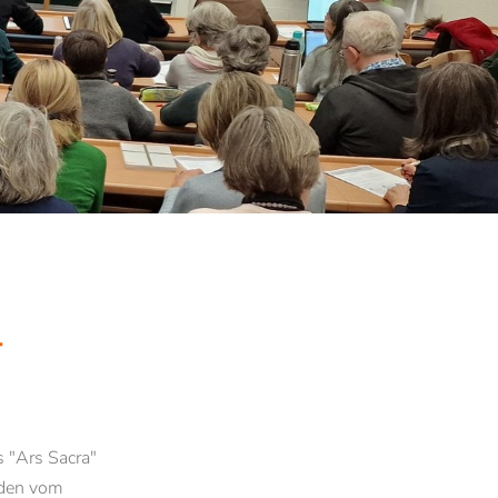
FORSCHUNG
Brixner Theologisches Jahrbuch
n Bozen
Institut De Pace Fidei
T
Allianz für Nachhaltigkeit
Climate, Plastics and Sustainability
Euregio-Projekt „Resilient Beliefs”
s "Ars Sacra"
Grundlagen der institutionellen Resilienz
den vom
Empirische Werte- und Religionsforschung